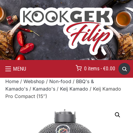
0 items -
€
0.00
MENU
Home
/
Webshop
/
Non-food
/
BBQ's &
Kamado's
/
Kamado's
/
Keij Kamado
/ Keij Kamado
Pro Compact (15″)