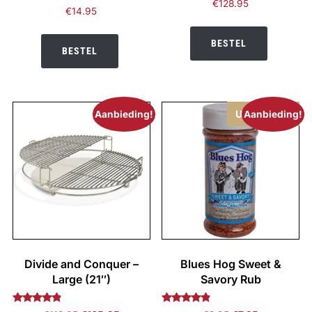
€
128.95
Gewaardeerd
€
14.95
4.75
uit 5
BESTEL
BESTEL
Uitverkocht
Aanbieding!
Aanbieding!
Divide and Conquer –
Blues Hog Sweet &
Large (21″)
Savory Rub
Gewaardeerd
Gewaardeerd