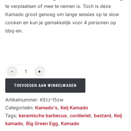
te verplaatsen of mee te nemen is. Toch is deze
Kamado groot genoeg om lange sessies op te slow
cooken en kun je gemakkelijk voor 4 personen op
bbq-en.
Keij
-
+
Kamado
Pro
TOEVOEGEN AAN WINKELWAGEN
Compact
Artikelnummer:
KEIJ-15zw
(15")
Categorieën:
Kamado's
,
Keij Kamado
aantal
Tags:
keramische barbecue
,
cordieriet
,
bastard
,
Keij
kamado
,
Big Green Egg
,
Kamado