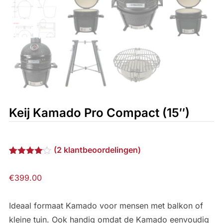
Keij Kamado Pro Compact (15″)
(
2
klantbeoordelingen)
Gewaardeerd
2
4.00
op 5
€
399.00
gebaseerd
op
klantbeoordelingen
Ideaal formaat Kamado voor mensen met balkon of
kleine tuin. Ook handig omdat de Kamado eenvoudig