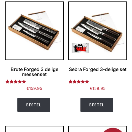
Brute Forged 3 delige
Sebra Forged 3-delige set
messenset
Gewaardeerd
Gewaardeerd
€
159.95
€
159.95
4.82
4.83
uit 5
uit 5
BESTEL
BESTEL