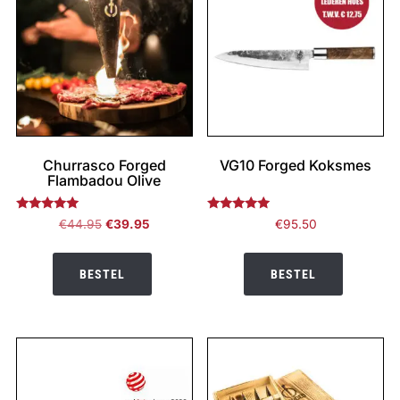
Churrasco Forged
VG10 Forged Koksmes
Flambadou Olive
Gewaardeerd
Gewaardeerd
Oorspronkelijke
Huidige
€
44.95
€
39.95
€
95.50
5.00
5.00
prijs
prijs
uit 5
uit 5
was:
is:
BESTEL
BESTEL
€44.95.
€39.95.