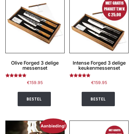
Olive Forged 3 delige
Intense Forged 3 delige
messenset
keukenmessenset
Gewaardeerd
Gewaardeerd
€
159.95
€
159.95
4.95
5.00
uit 5
uit 5
BESTEL
BESTEL
Aanbieding!