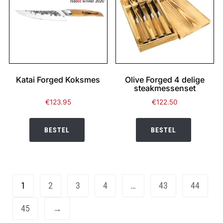
Katai Forged Koksmes
Olive Forged 4 delige
steakmessenset
€
123.95
€
122.50
BESTEL
BESTEL
1
2
3
4
…
43
44
45
→