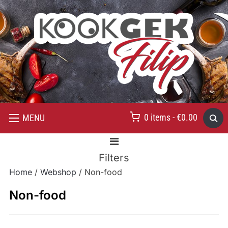
0 items -
€
0.00
MENU
Filters
Home
/
Webshop
/ Non-food
Non-food