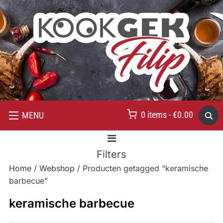
0 items -
€
0.00
MENU
Filters
Home
/
Webshop
/ Producten getagged “keramische
barbecue”
keramische barbecue