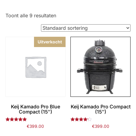
Toont alle 9 resultaten
Uitverkocht
Keij Kamado Pro Blue
Keij Kamado Pro Compact
Compact (15″)
(15″)
Gewaardeerd
Gewaardeerd
€
399.00
€
399.00
4.75
4.00
uit 5
uit 5