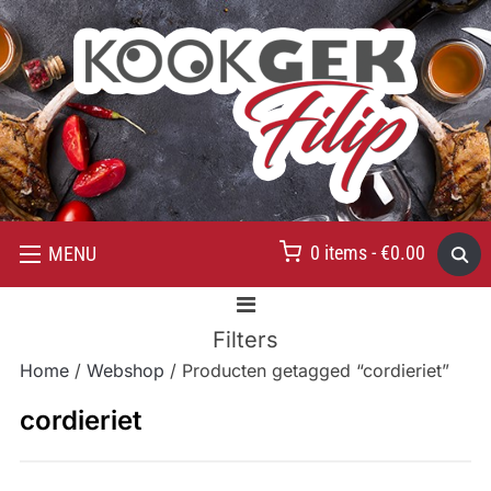
0 items -
€
0.00
MENU
Filters
Home
/
Webshop
/ Producten getagged “cordieriet”
cordieriet