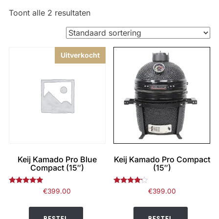
Toont alle 2 resultaten
Uitverkocht
Keij Kamado Pro Blue
Keij Kamado Pro Compact
Compact (15″)
(15″)
Gewaardeerd
Gewaardeerd
€
399.00
€
399.00
4.75
4.00
uit 5
uit 5
BESTEL
BESTEL