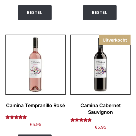
uit 5
uit 5
BESTEL
BESTEL
Uitverkocht
Camina Tempranillo Rosé
Camina Cabernet
Sauvignon
Gewaardeerd
€
5.95
Gewaardeerd
€
5.95
5.00
4.67
uit 5
uit 5