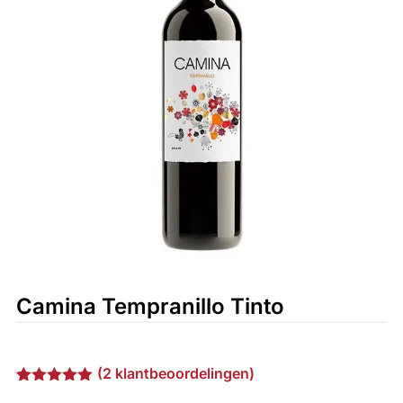
Camina Tempranillo Tinto
(
2
klantbeoordelingen)
Gewaardeerd
2