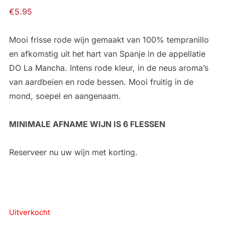
5.00
op 5
€
5.95
gebaseerd
op
klantbeoordelingen
Mooi frisse rode wijn gemaakt van 100% tempranillo
en afkomstig uit het hart van Spanje in de appellatie
DO La Mancha. Intens rode kleur, in de neus aroma’s
van aardbeien en rode bessen. Mooi fruitig in de
mond, soepel en aangenaam.
MINIMALE AFNAME WIJN IS 6 FLESSEN
Reserveer nu uw wijn met korting.
Uitverkocht