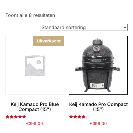
Toont alle 8 resultaten
Uitverkocht
Keij Kamado Pro Blue
Keij Kamado Pro Compact
Compact (15″)
(15″)
Gewaardeerd
Gewaardeerd
€
399.00
€
399.00
4.75
4.00
uit 5
uit 5