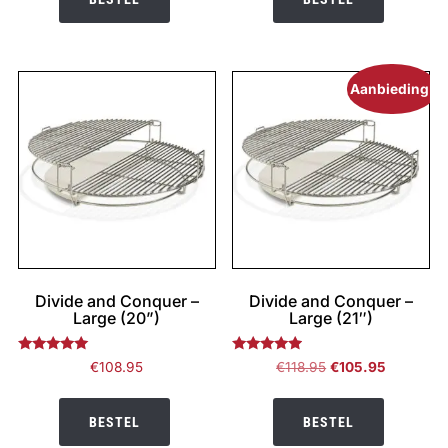
€88.95.
€79.95.
Aanbieding!
Divide and Conquer –
Divide and Conquer –
Large (20”)
Large (21″)
Gewaardeerd
Gewaardeerd
Oorspronkelijke
Huidige
€
108.95
€
118.95
€
105.95
5.00
4.68
prijs
prijs
uit 5
uit 5
was:
is:
BESTEL
BESTEL
€118.95.
€105.95.