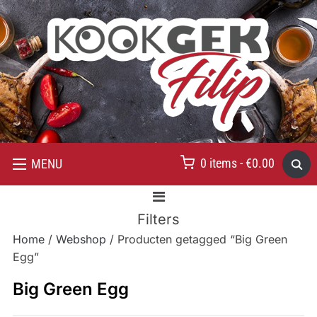
0 items -
€
0.00
MENU
Filters
Home
/
Webshop
/ Producten getagged “Big Green
Egg”
Big Green Egg