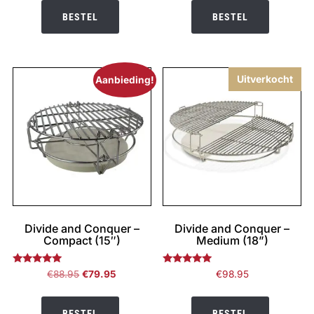
BESTEL
BESTEL
Uitverkocht
Aanbieding!
Divide and Conquer –
Divide and Conquer –
Compact (15″)
Medium (18”)
Gewaardeerd
Gewaardeerd
Oorspronkelijke
Huidige
€
88.95
€
79.95
€
98.95
5.00
5.00
prijs
prijs
uit 5
uit 5
was:
is:
BESTEL
BESTEL