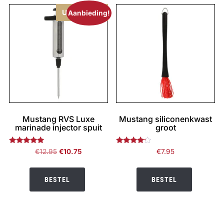
Uitverkocht
Aanbieding!
Mustang RVS Luxe
Mustang siliconenkwast
marinade injector spuit
groot
Gewaardeerd
Gewaardeerd
Oorspronkelijke
Huidige
€
12.95
€
10.75
€
7.95
4.75
4.00
prijs
prijs
uit 5
uit 5
was:
is:
BESTEL
BESTEL
€12.95.
€10.75.