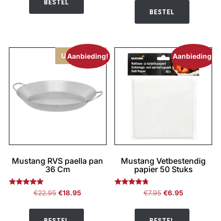
BESTEL
€10.95.
€7.95.
BESTEL
Uitverkocht
Aanbieding!
Aanbieding!
Mustang RVS paella pan
Mustang Vetbestendig
36 Cm
papier 50 Stuks
Gewaardeerd
Gewaardeerd
Oorspronkelijke
Huidige
Oorspronkelijke
Huidige
€
22.95
€
18.95
€
7.95
€
6.95
5.00
4.50
prijs
prijs
prijs
prijs
uit 5
uit 5
was:
is:
was:
is:
BESTEL
BESTEL