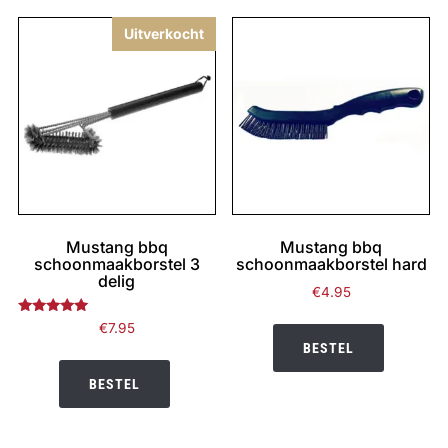
Uitverkocht
Mustang bbq
Mustang bbq
schoonmaakborstel 3
schoonmaakborstel hard
delig
€
4.95
Gewaardeerd
€
7.95
4.83
BESTEL
uit 5
BESTEL