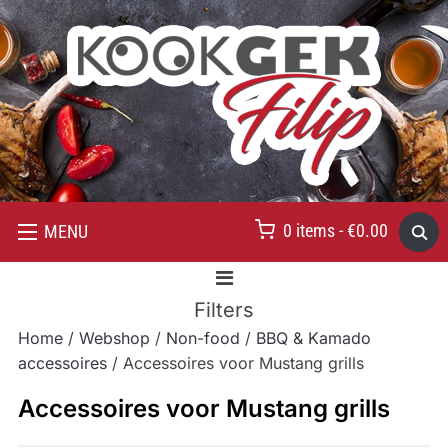
0 items -
€
0.00
MENU
Filters
Home
/
Webshop
/
Non-food
/
BBQ & Kamado
accessoires
/ Accessoires voor Mustang grills
Accessoires voor Mustang grills