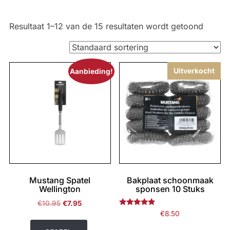
Resultaat 1–12 van de 15 resultaten wordt getoond
Uitverkocht
Aanbieding!
Mustang Spatel
Bakplaat schoonmaak
Wellington
sponsen 10 Stuks
Oorspronkelijke
Huidige
€
10.95
€
7.95
Gewaardeerd
prijs
prijs
€
8.50
5.00
was:
is:
uit 5