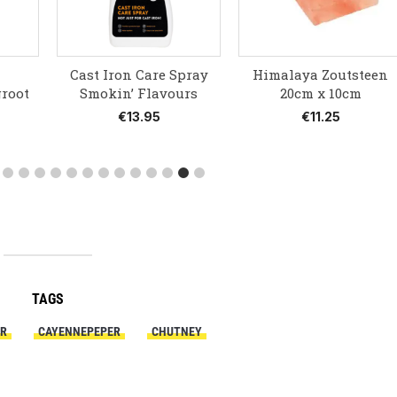
Cast Iron Care Spray
Himalaya Zoutsteen
groot
Smokin’ Flavours
20cm x 10cm
€
13.95
€
11.25
TAGS
R
CAYENNEPEPER
CHUTNEY