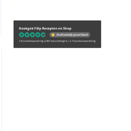
Kookgek Filip Recepten en Shop
Onafhankelijk geverifieerd
4.82 winkelwaardering
(2380 beoordelingen)
|
4.74 productwaardering