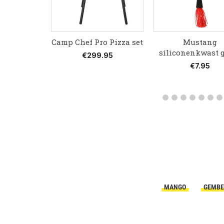
 Slagersmes
Camp Chef Pro Pizza set
Mustang
siliconenkwast 
95
€
299.95
€
7.95
MANGO
GEMBE