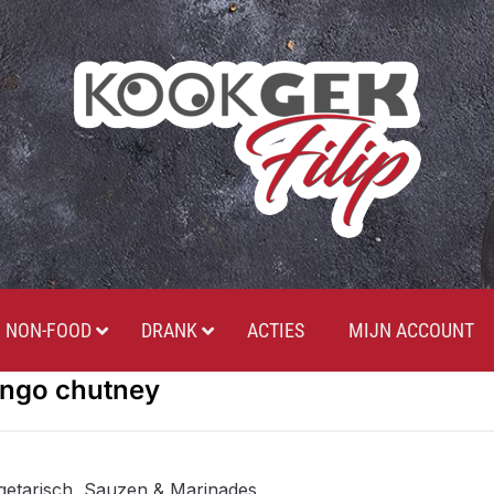
NON-FOOD
DRANK
ACTIES
MIJN ACCOUNT
ngo chutney
getarisch
,
Sauzen & Marinades