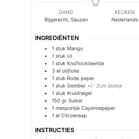
GANG
KEUKEN
Bijgerecht, Sauzen
Nederlands
INGREDIËNTEN
1
stuk
Mango
1
stuk
Ui
1
stuk
Knoflookteentje
3
el
olijfolie
1
stuk
Rode peper
1
stuk
Gember
+/- 2cm blokje
1
stuk
Kruidnagel
150
gr
Suiker
1
mespuntje
Cayennepeper
1
el
Citroensap
INSTRUCTIES