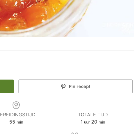
Pin recept
EREIDINGSTIJD
TOTALE TIJD
minuten
uur
minuten
55
1
20
min
uur
min