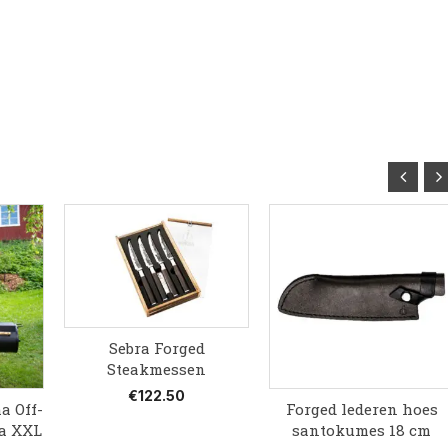
Sebra Forged
Steakmessen
€
122.50
 Off-
Forged lederen hoes
ia XXL
santokumes 18 cm