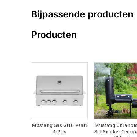
Bijpassende producten
Producten
 Aziatisch
Mustang Gas Grill Pearl
Mustang Oklahoma
es
4 Pits
Set Smoker Georg