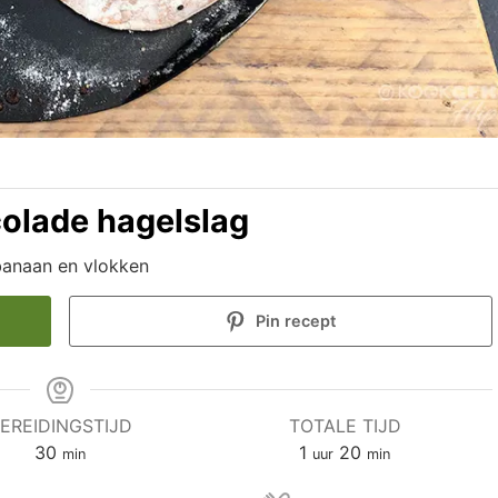
olade hagelslag
anaan en vlokken
Pin recept
EREIDINGSTIJD
TOTALE TIJD
minuten
uur
minuten
30
1
20
min
uur
min