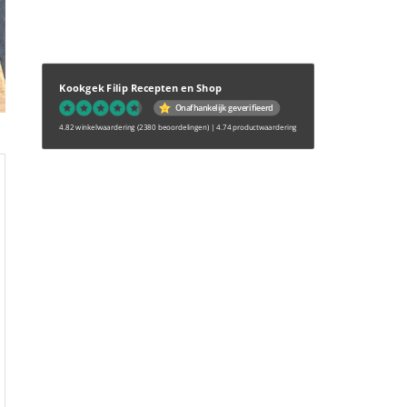
Kookgek Filip Recepten en Shop
Onafhankelijk geverifieerd
4.82 winkelwaardering
(2380 beoordelingen)
|
4.74 productwaardering