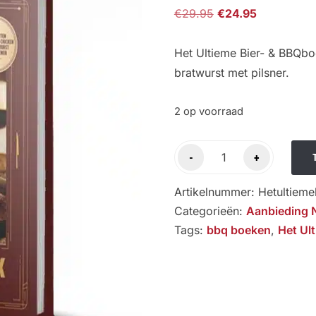
Oorspronkelijke
Huidige
€
29.95
€
24.95
prijs
prijs
was:
is:
Het Ultieme Bier- & BBQbo
€29.95.
€24.95.
bratwurst met pilsner.
2 op voorraad
Het
-
+
Ultieme
Bier-
Artikelnummer:
Hetultieme
&
Categorieën:
Aanbieding 
BBQboek
Tags:
bbq boeken
,
Het Ul
aantal