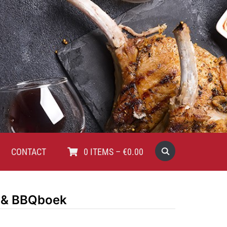
CONTACT
0
ITEMS
–
€
0.00
- & BBQboek