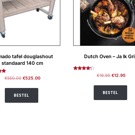
ado tafel douglashout
Dutch Oven – Ja Ik Gril
standaard 140 cm
Gewaardeerd
Oorspronkel
Huid
€
16.95
€
12.95
deerd
Oorspronkelijke
Huidige
€
550.00
€
525.00
4.00
prijs
prijs
uit 5
prijs
prijs
5
was:
is:
was:
is:
BESTEL
BESTEL
€16.95.
€12.
€550.00.
€525.00.