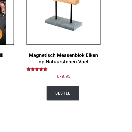
l!
Magnetisch Messenblok Eiken
op Natuurstenen Voet
ijke
ige
Gewaardeerd
€
79.95
4.81
uit 5
BESTEL
95.