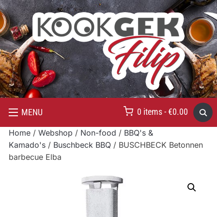
0 items -
€
0.00
MENU
Home
/
Webshop
/
Non-food
/
BBQ's &
Kamado's
/
Buschbeck BBQ
/ BUSCHBECK Betonnen
barbecue Elba