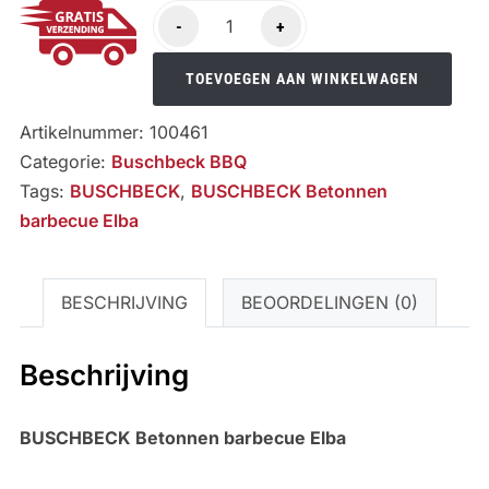
BUSCHBECK
-
+
Betonnen
barbecue
TOEVOEGEN AAN WINKELWAGEN
Elba
Artikelnummer:
100461
aantal
Categorie:
Buschbeck BBQ
Tags:
BUSCHBECK
,
BUSCHBECK Betonnen
barbecue Elba
BESCHRIJVING
BEOORDELINGEN (0)
Beschrijving
BUSCHBECK Betonnen barbecue Elba