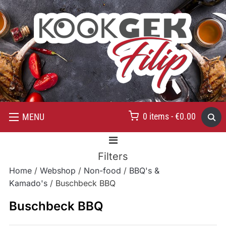
0 items -
€
0.00
MENU
Filters
Home
/
Webshop
/
Non-food
/
BBQ's &
Kamado's
/ Buschbeck BBQ
Buschbeck BBQ