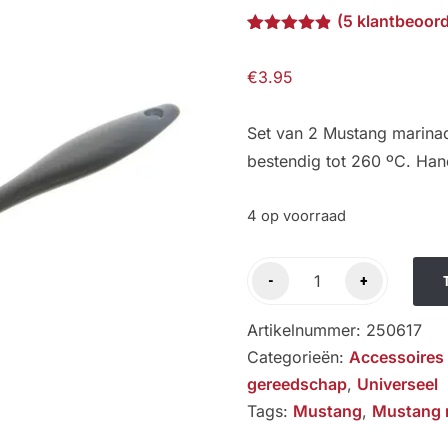
(
5
klantbeoord
Gewaardeerd
5
4.80
op 5
€
3.95
gebaseerd
op
klantbeoordelingen
Set van 2 Mustang marinade
bestendig tot 260 ºC. Ha
4 op voorraad
Mustang
-
+
marinade
kwasten
Artikelnummer:
250617
aantal
Categorieën:
Accessoires 
gereedschap
,
Universeel
Tags:
Mustang
,
Mustang 