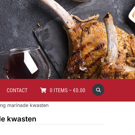
CONTACT
0
ITEMS
–
€
0.00
ng marinade kwasten
de kwasten