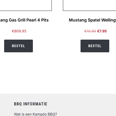
ng Gas Grill Pearl 4 Pits
Mustang Spatel Welling
Oorspronkel
Huidi
€
809.95
€
10.95
€
7.95
prijs
prijs
was:
is:
BESTEL
BESTEL
€10.95.
€7.95
BBQ INFORMATIE
Wat is een Kamado BBQ?