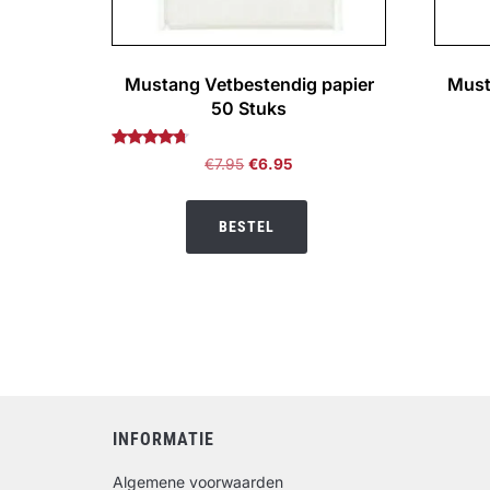
Mustang Vetbestendig papier
Musta
50 Stuks
Gewaardeerd
Oorspronkelijke
Huidige
€
7.95
€
6.95
4.50
prijs
prijs
uit 5
was:
is:
BESTEL
€7.95.
€6.95.
INFORMATIE
Algemene voorwaarden