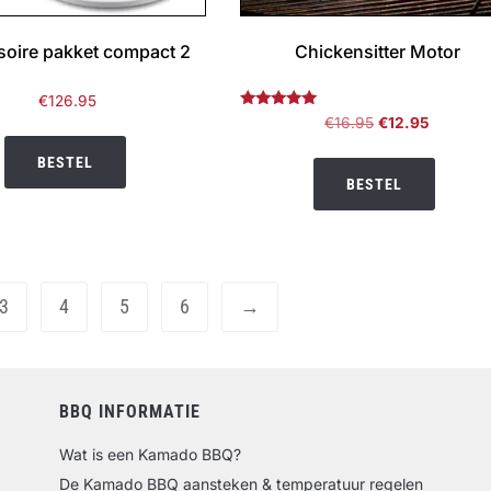
oire pakket compact 2
Chickensitter Motor
€
126.95
Gewaardeerd
Oorspronkelijke
Huidige
€
16.95
€
12.95
5.00
prijs
prijs
uit 5
BESTEL
was:
is:
BESTEL
€16.95.
€12.95.
3
4
5
6
→
BBQ INFORMATIE
Wat is een Kamado BBQ?
De Kamado BBQ aansteken & temperatuur regelen