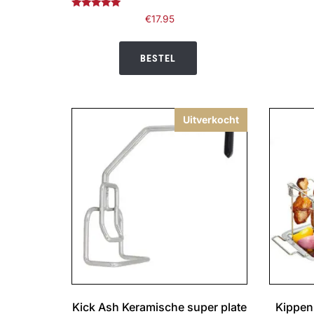
Gewaardeerd
€
17.95
5.00
uit 5
BESTEL
Uitverkocht
Kick Ash Keramische super plate
Kippen