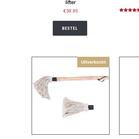
lifter
€
39.95
Gewaardee
5.00
uit 5
BESTEL
Uitverkocht