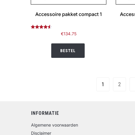
Accessoire pakket compact 1
Access
Gewaardeerd
€
134.75
4.33
uit 5
BESTEL
1
2
INFORMATIE
Algemene voorwaarden
Disclaimer