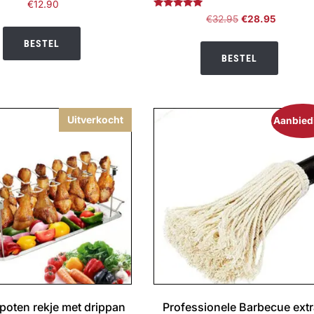
€
12.90
Gewaardeerd
Oorspronkelijke
Huidige
€
32.95
€
28.95
5.00
prijs
prijs
uit 5
BESTEL
was:
is:
BESTEL
€32.95.
€28.95.
Uitverkocht
Aanbied
poten rekje met drippan
Professionele Barbecue ext