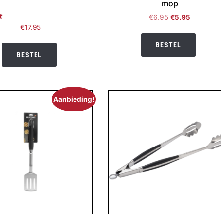
mop
Oorspronkelijke
Huidige
€
6.95
€
5.95
rd
prijs
prijs
€
17.95
was:
is:
BESTEL
€6.95.
€5.95.
BESTEL
Aanbieding!