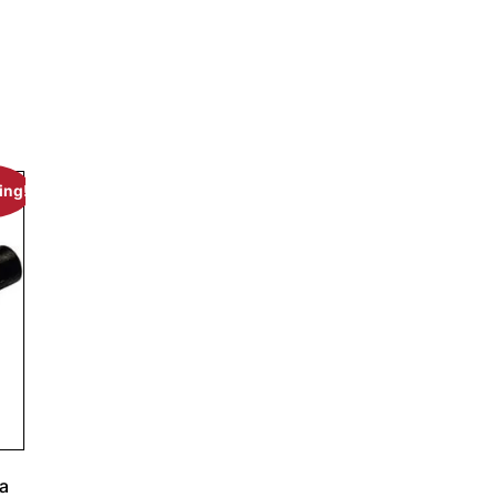
Universeel
Smokeware
Kick Ash
Smoking Flavours
ing!
Clear filters
ra