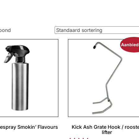
toond
Aanbied
espray Smokin’ Flavours
Kick Ash Grate Hook / roost
lifter