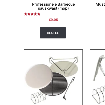
Professionele Barbecue
Must
sauskwast (mop)
Gewaardeerd
€
9.95
4.50
uit 5
BESTEL