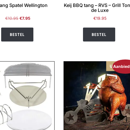
ang Spatel Wellington
Keij BBQ tang – RVS – Grill To
de Luxe
Oorspronkelijke
Huidige
€
10.95
€
7.95
€
19.95
prijs
prijs
was:
is:
BESTEL
BESTEL
€10.95.
€7.95.
Uitverkoc
Aanbied