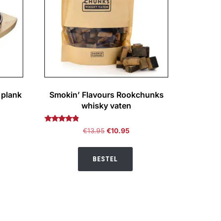
 plank
Smokin’ Flavours Rookchunks
whisky vaten
Gewaardeerd
ijke
ige
Oorspronkelijke
Huidige
€
13.95
€
10.95
4.67
prijs
prijs
uit 5
was:
is:
BESTEL
95.
€13.95.
€10.95.