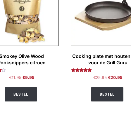
Smokey Olive Wood
Cooking plate met houten
Rooksnippers citroen
voor de Grill Guru
deerd
Gewaardeerd
Oorspronkelijke
Huidige
Oorspronkel
Huid
€
11.95
€
9.95
€
25.95
€
20.95
5.00
prijs
prijs
prijs
prijs
uit 5
was:
is:
was:
is:
BESTEL
BESTEL
€11.95.
€9.95.
€25.95.
€20.