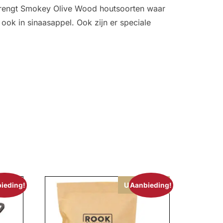
e brengt Smokey Olive Wood houtsoorten waar
ok in sinaasappel. Ook zijn er speciale
Uitverkocht
ieding!
Aanbieding!