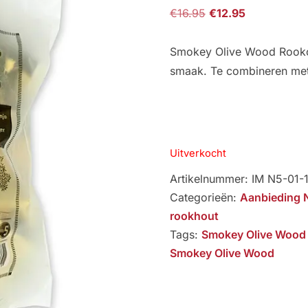
Oorspronkelijke
Huidige
€
16.95
€
12.95
prijs
prijs
was:
is:
Smokey Olive Wood Rookchu
€16.95.
€12.95.
smaak. Te combineren met
Uitverkocht
Artikelnummer:
IM N5-01-
Categorieën:
Aanbieding 
rookhout
Tags:
Smokey Olive Wood
Smokey Olive Wood