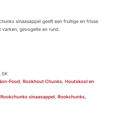
nks sinaasappel geeft een fruitige en frisse
 varken, gevogelte en rund.
1.5K
Non-Food
,
Rookhout Chunks
,
Houtskool en
 Rookchunks sinaasappel
,
Rookchunks
,