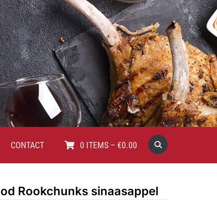
CONTACT
0
ITEMS
–
€
0.00
od Rookchunks sinaasappel