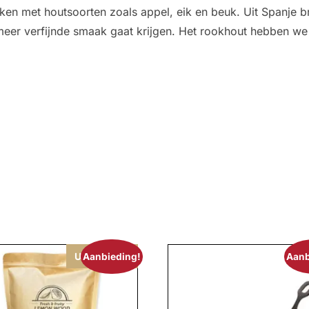
roken met houtsoorten zoals appel, eik en beuk. Uit Spanj
er verfijnde smaak gaat krijgen. Het rookhout hebben we o
n
Uitverkocht
Aanbieding!
Aanb