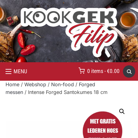
0 items -
€
0.00
MENU
Home
/
Webshop
/
Non-food
/
Forged
messen
/ Intense Forged Santokumes 18 cm