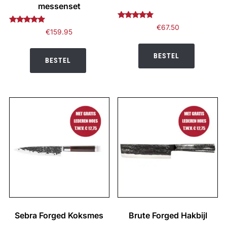
messenset
Gewaardeerd
€
67.50
Gewaardeerd
€
159.95
5.00
4.82
uit 5
uit 5
BESTEL
BESTEL
Sebra Forged Koksmes
Brute Forged Hakbijl