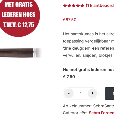
(
1
klantbeoord
Gewaardeerd
1
5.00
op 5
€
67.50
gebaseerd
op
klantbeoordeling
Het santokumes is het all
toepassing vergelijkbaar 
‘drie deugden’, een referen
vervullen: snijden, blokje
Nu met gratis lederen hoe
€ 7,50
Sebra
-
+
Forged
Santokumes
Artikelnummer:
SebraSant
18cm
Categorieën:
Sebra Forge