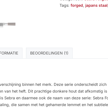
aantal
Tags:
forged
,
japans staal
FORMATIE
BEOORDELINGEN (1)
 verschijning binnen het merk. Deze serie onderscheidt zi
 van het heft. Dit prachtige donkere hout dat afkomstig is 
 is Sebra en daarmee ook de naam van deze serie: Sebra Fo
straling, die samen met het gehamerde lemmet en het subtiele