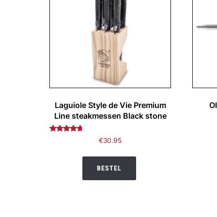
Laguiole Style de Vie Premium
O
Line steakmessen Black stone
Gewaardeerd
€
30.95
4.50
uit 5
BESTEL