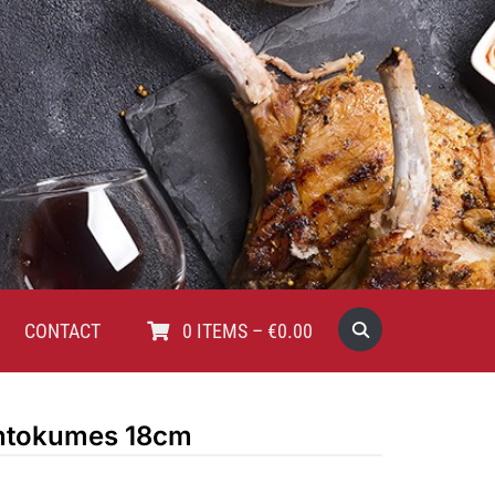
CONTACT
0
ITEMS
–
€
0.00
ntokumes 18cm