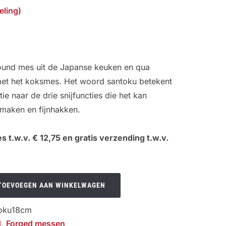
eling)
round mes uit de Japanse keuken en qua
met het koksmes. Het woord santoku betekent
tie naar de drie snijfuncties die het kan
s maken en fijnhakken.
s t.w.v. € 12,75 en gratis verzending t.w.v.
TOEVOEGEN AAN WINKELWAGEN
oku18cm
d
,
Forged messen