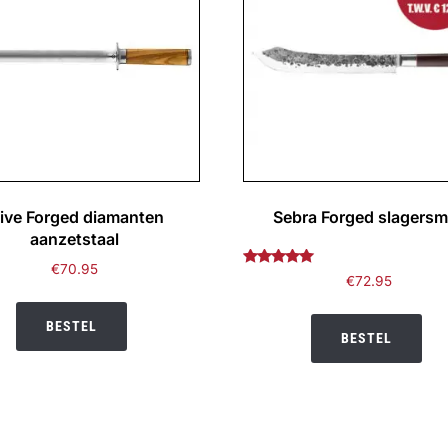
live Forged diamanten
Sebra Forged slagers
aanzetstaal
€
70.95
Gewaardeerd
€
72.95
5.00
uit 5
BESTEL
BESTEL