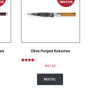
mes
Olive Forged Koksmes
Gewaardeerd
€
67.50
4.00
uit 5
BESTEL