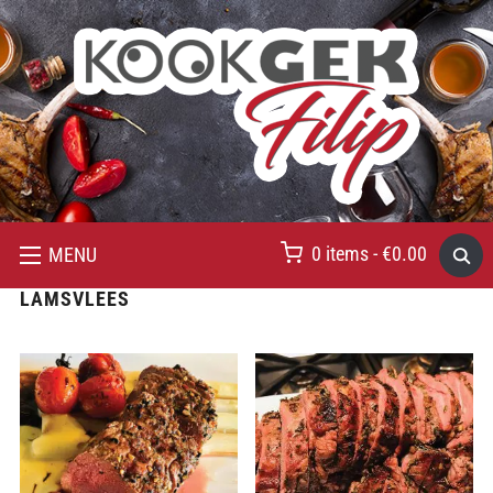
0 items -
€
0.00
MENU
LAMSVLEES