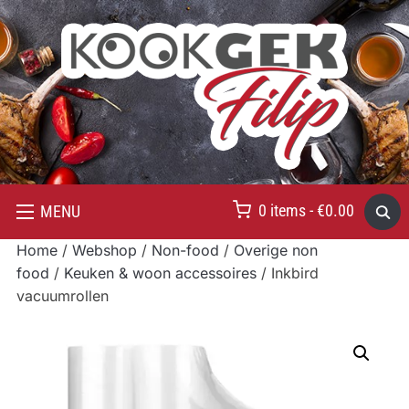
0 items -
€
0.00
MENU
Home
/
Webshop
/
Non-food
/
Overige non
food
/
Keuken & woon accessoires
/ Inkbird
vacuumrollen