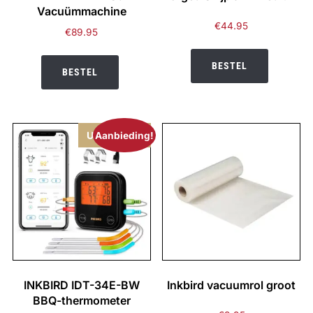
Vacuümmachine
€
44.95
€
89.95
BESTEL
BESTEL
Uitverkocht
Aanbieding!
INKBIRD IDT-34E-BW
Inkbird vacuumrol groot
BBQ-thermometer