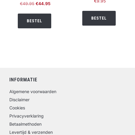
€
9.95
Oorspronkelijke
Huidige
€
49.95
€
44.95
prijs
prijs
was:
is:
BESTEL
BESTEL
€49.95.
€44.95.
INFORMATIE
Algemene voorwaarden
Disclaimer
Cookies
Privacyverklaring
Betaalmethoden
Levertijd & verzenden