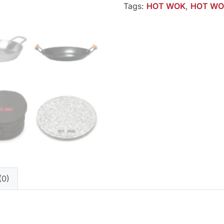
kW
Tags:
HOT WOK
,
HOT WOK
aantal
0)