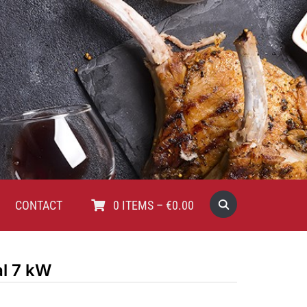
CONTACT
0
ITEMS
–
€
0.00
l 7 kW