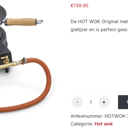
€
139.95
De HOT WOK Original met
gietijzer en is perfect ges
HOT
-
+
WOK
Original
Artikelnummer:
HOTWOK-
7
Categorie:
Hot wok