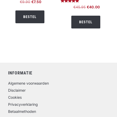
Oorspronkelijke
Huidige
€
9.90
€
7.50
Gewaardeerd
Oorspronkelijke
Huidige
€
45.95
€
40.00
prijs
prijs
5.00
prijs
prijs
uit 5
was:
is:
BESTEL
was:
is:
€9.90.
€7.50.
BESTEL
€45.95.
€40.00.
INFORMATIE
Algemene voorwaarden
Disclaimer
Cookies
Privacyverklaring
Betaalmethoden