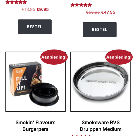
Gewaardeerd
Oorspronkelijke
Huidige
€
13.95
€
9.95
Gewaardeerd
Oorspronkelijke
Huidige
€
53.95
€
47.95
5.00
5.00
prijs
prijs
uit 5
prijs
prijs
uit 5
was:
is:
was:
is:
BESTEL
BESTEL
€13.95.
€9.95.
€53.95.
€47.95.
Aanbieding!
Aanbieding!
Smokin’ Flavours
Smokeware RVS
Burgerpers
Druippan Medium