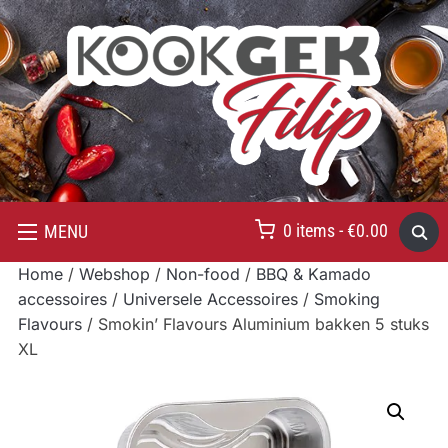
0 items -
€
0.00
MENU
Home
/
Webshop
/
Non-food
/
BBQ & Kamado
accessoires
/
Universele Accessoires
/
Smoking
Flavours
/ Smokin’ Flavours Aluminium bakken 5 stuks
XL