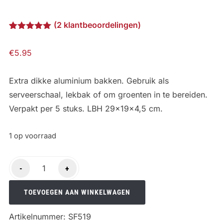
(
2
klantbeoordelingen)
Gewaardeerd
2
5.00
op 5
€
5.95
gebaseerd
op
klantbeoordelingen
Extra dikke aluminium bakken. Gebruik als
serveerschaal, lekbak of om groenten in te bereiden.
Verpakt per 5 stuks. LBH 29x19x4,5 cm.
1 op voorraad
Smokin’
-
+
Flavours
Aluminium
TOEVOEGEN AAN WINKELWAGEN
bakken
Artikelnummer:
SF519
5