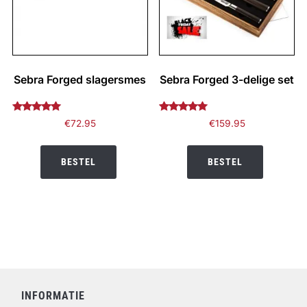
Sebra Forged slagersmes
Sebra Forged 3-delige set
Gewaardeerd
Gewaardeerd
€
72.95
€
159.95
5.00
4.83
uit 5
uit 5
BESTEL
BESTEL
INFORMATIE