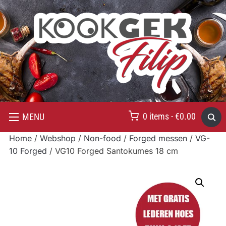
0 items -
€
0.00
MENU
Home
/
Webshop
/
Non-food
/
Forged messen
/
VG-
10 Forged
/ VG10 Forged Santokumes 18 cm