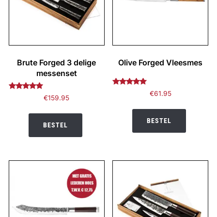
Brute Forged 3 delige
Olive Forged Vleesmes
messenset
Gewaardeerd
€
61.95
Gewaardeerd
€
159.95
5.00
4.82
uit 5
uit 5
BESTEL
BESTEL