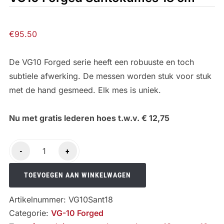
€
95.50
De VG10 Forged serie heeft een robuuste en toch
subtiele afwerking. De messen worden stuk voor stuk
met de hand gesmeed. Elk mes is uniek.
Nu met gratis lederen hoes t.w.v. € 12,75
VG10
-
+
Forged
Santokumes
TOEVOEGEN AAN WINKELWAGEN
18
Artikelnummer:
VG10Sant18
cm
Categorie:
VG-10 Forged
aantal