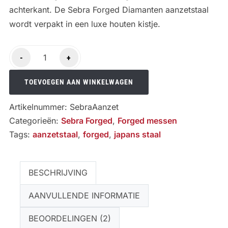
achterkant. De Sebra Forged Diamanten aanzetstaal
wordt verpakt in een luxe houten kistje.
Sebra
-
+
Forged
Diamanten
TOEVOEGEN AAN WINKELWAGEN
aanzetstaal
Artikelnummer:
SebraAanzet
aantal
Categorieën:
Sebra Forged
,
Forged messen
Tags:
aanzetstaal
,
forged
,
japans staal
BESCHRIJVING
AANVULLENDE INFORMATIE
BEOORDELINGEN (2)