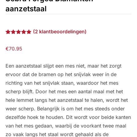
aanzetstaal
(
2
klantbeoordelingen)
Gewaardeerd
2
5.00
op 5
€
70.95
gebaseerd
op
klantbeoordelingen
Een aanzetstaal slijpt een mes niet, maar het zorgt
ervoor dat de bramen op het snijvlak weer in de
richting van het snijvlak staan, waardoor het mes
scherp blijft. Door het mes een aantal maal met het
hele lemmet langs het aanzetstaal te halen, wordt het
weer scherp. Belangrijk is om het mes steeds onder
dezelfde hoek te houden. Dit wordt voor beide kanten
van het mes gedaan, waarbij de voorkant twee maal
zo vaak langs het staal wordt gehaald als de