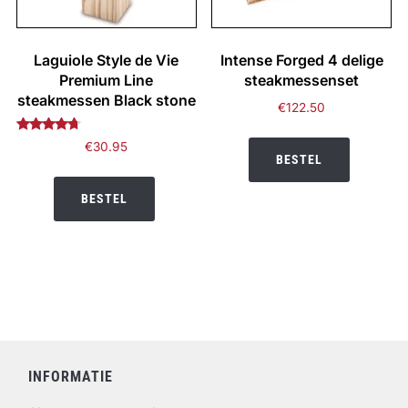
Laguiole Style de Vie
Intense Forged 4 delige
Premium Line
steakmessenset
steakmessen Black stone
€
122.50
Gewaardeerd
€
30.95
4.50
BESTEL
uit 5
BESTEL
INFORMATIE