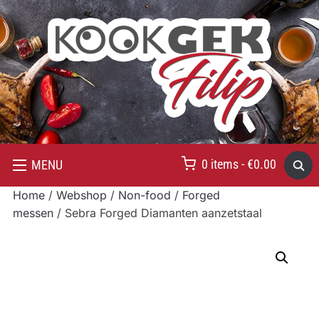
0 items -
€
0.00
MENU
Home
/
Webshop
/
Non-food
/
Forged
messen
/ Sebra Forged Diamanten aanzetstaal