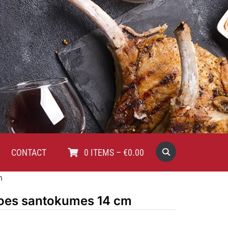
CONTACT
0
ITEMS
–
€
0.00
m
hoes santokumes 14 cm