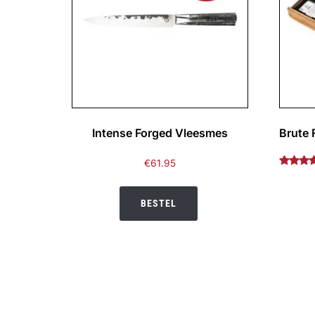
Intense Forged Vleesmes
Brute 
€
61.95
Gewaar
4.82
uit 5
BESTEL