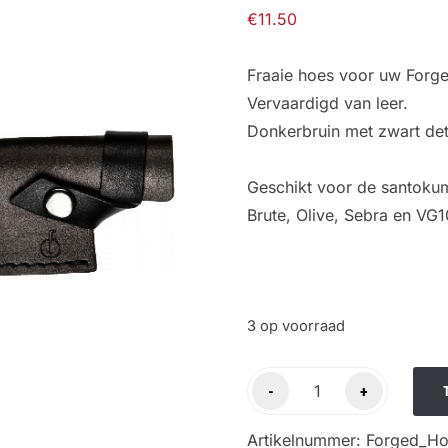
€
11.50
Fraaie hoes voor uw Forg
Vervaardigd van leer.
Donkerbruin met zwart deta
Geschikt voor de santokum
Brute, Olive, Sebra en VG1
3 op voorraad
Forged
-
+
lederen
hoes
Artikelnummer:
Forged_Ho