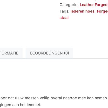
santokumes
Categorie:
Leather Forged
14
Tags:
lederen hoes
,
Forge
cm
staal
aantal
FORMATIE
BEOORDELINGEN (0)
oor dat u uw messen veilig overal naartoe mee kan nemen o
gingen aan het lemmet.