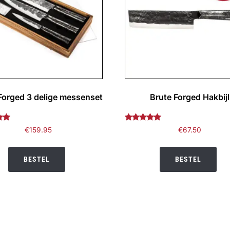
Forged 3 delige messenset
Brute Forged Hakbijl
deerd
Gewaardeerd
€
159.95
€
67.50
5.00
uit 5
BESTEL
BESTEL