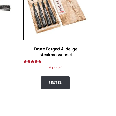
Brute Forged 4-delige
steakmessenset
Gewaardeerd
€
122.50
5.00
uit 5
BESTEL