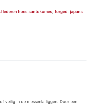
d lederen hoes santokumes
,
forged
,
japans
f veilig in de messenla liggen. Door een