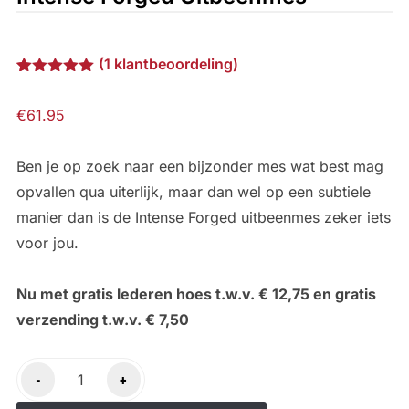
(
1
klantbeoordeling)
Gewaardeerd
1
5.00
op 5
€
61.95
gebaseerd
op
klantbeoordeling
Ben je op zoek naar een bijzonder mes wat best mag
opvallen qua uiterlijk, maar dan wel op een subtiele
manier dan is de Intense Forged uitbeenmes zeker iets
voor jou.
Nu met gratis lederen hoes t.w.v. € 12,75 en gratis
verzending t.w.v. € 7,50
Intense
-
+
Forged