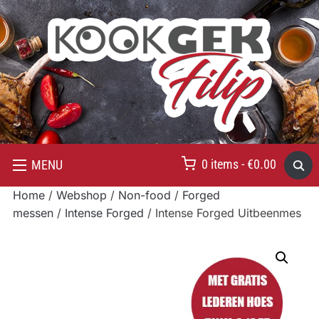
0 items -
€
0.00
MENU
Home
/
Webshop
/
Non-food
/
Forged
messen
/
Intense Forged
/ Intense Forged Uitbeenmes