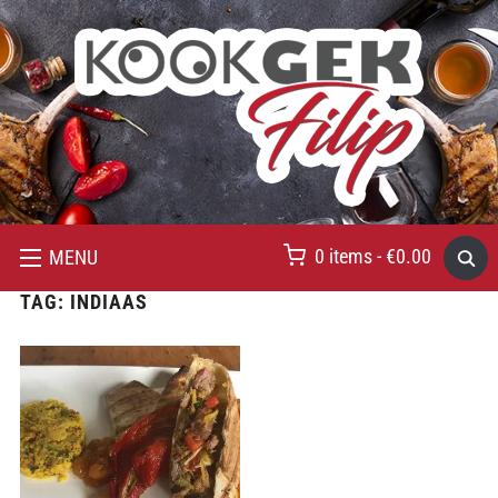
0 items -
€
0.00
MENU
TAG:
INDIAAS