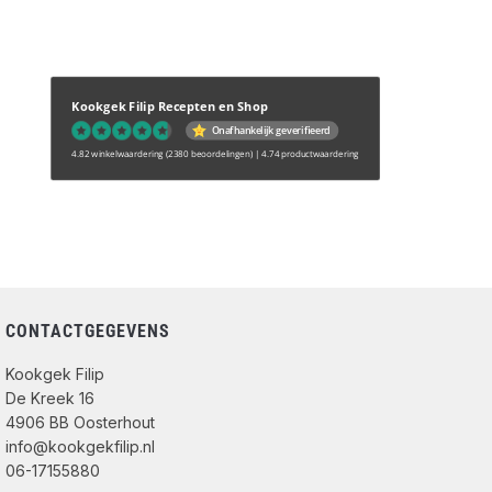
Kookgek Filip Recepten en Shop
Onafhankelijk geverifieerd
4.82 winkelwaardering
(2380 beoordelingen)
|
4.74 productwaardering
CONTACTGEGEVENS
Kookgek Filip
De Kreek 16
4906 BB Oosterhout
info@kookgekfilip.nl
06-17155880