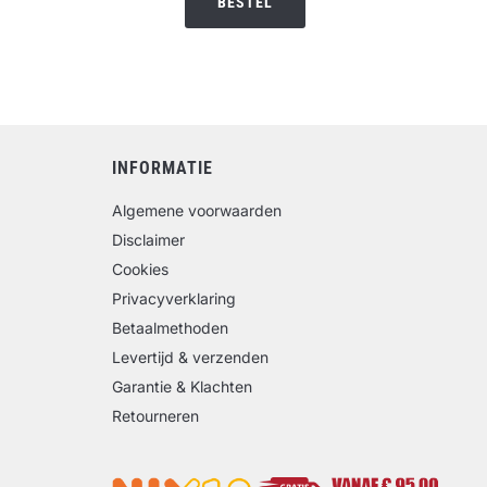
BESTEL
€16.95.
€10.00.
INFORMATIE
Algemene voorwaarden
Disclaimer
Cookies
Privacyverklaring
Betaalmethoden
Levertijd & verzenden
Garantie & Klachten
Retourneren