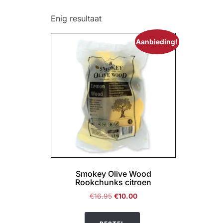
Enig resultaat
Aanbieding!
Smokey Olive Wood
Rookchunks citroen
Oorspronkelijke
Huidige
€
16.95
€
10.00
prijs
prijs
was:
is: