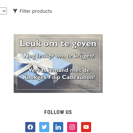
Filter products
CATEGORIES
Food
Drank
Non-food
FOLLOW US
facebook
twitter
linkedin
instagram
youtube