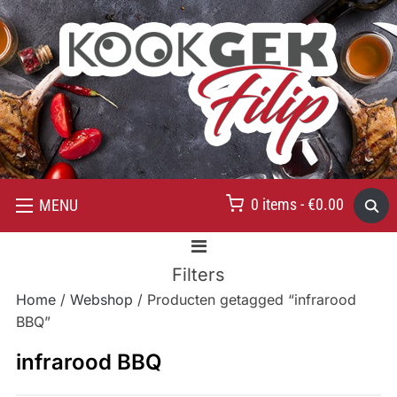
0 items -
€
0.00
MENU
Filters
Home
/
Webshop
/ Producten getagged “infrarood
BBQ”
infrarood BBQ