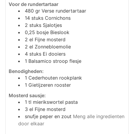
Voor de rundertartaar
480
gr
Verse rundertartaar
14
stuks
Cornichons
2
stuks
Sjalotjes
0,25
bosje
Bieslook
2
el
Fijne mosterd
2
el
Zonnebloemolie
4
stuks
Ei dooiers
1
Balsamico stroop flesje
Benodigheden:
1
Cederhouten rookplank
1
Gietijzeren rooster
Mosterd sausje:
1
tl
mierikswortel pasta
3
el
Fijne mosterd
snufje
peper en zout
Meng alle ingredienten
door elkaar