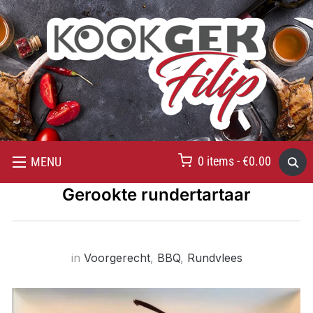
0 items -
€
0.00
MENU
Gerookte rundertartaar
in
Voorgerecht
,
BBQ
,
Rundvlees