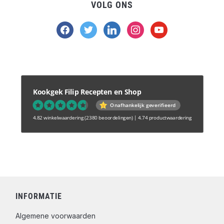
VOLG ONS
facebook
twitter
linkedin
instagram
youtube
Kookgek Filip Recepten en Shop
Onafhankelijk geverifieerd
4.82 winkelwaardering
(2380 beoordelingen)
|
4.74 productwaardering
INFORMATIE
Algemene voorwaarden