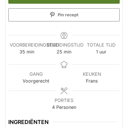
Pin recept
VOORBEREIDINGSTIJD
BEREIDINGSTIJD
TOTALE TIJD
minuten
minuten
uur
35
min
25
min
1
uur
GANG
KEUKEN
Voorgerecht
Frans
PORTIES
4
Personen
INGREDIËNTEN