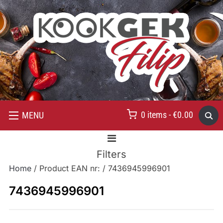
0 items -
€
0.00
MENU
Filters
Home
/ Product EAN nr: / 7436945996901
7436945996901