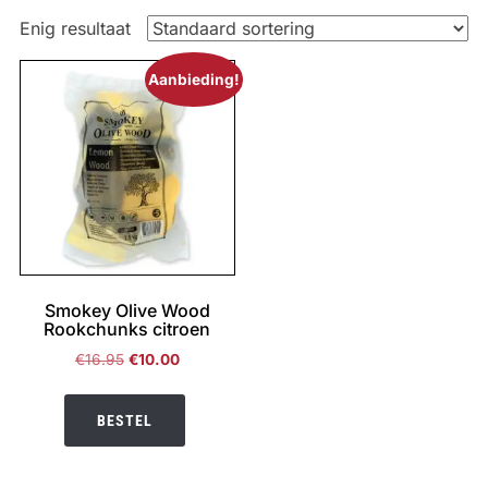
Enig resultaat
Aanbieding!
Smokey Olive Wood
Rookchunks citroen
Oorspronkelijke
Huidige
€
16.95
€
10.00
prijs
prijs
was:
is:
BESTEL
€16.95.
€10.00.