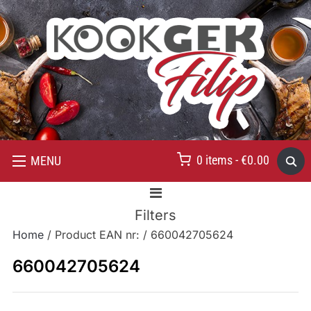
0 items -
€
0.00
MENU
Filters
Home
/ Product EAN nr: / 660042705624
660042705624