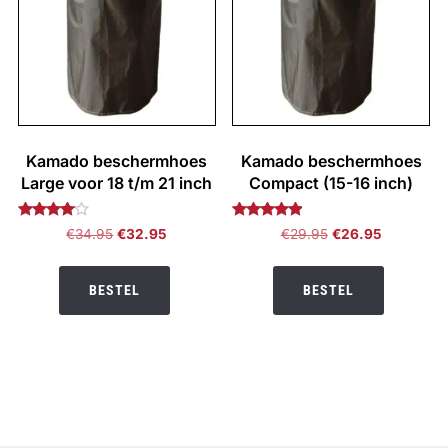
Kamado beschermhoes
Kamado beschermhoes
Large voor 18 t/m 21 inch
Compact (15-16 inch)
Gewaardeerd
Gewaardeerd
Oorspronkelijke
Huidige
Oorspronkelijke
Huidige
€
34.95
€
32.95
€
29.95
€
26.95
3.88
4.73
prijs
prijs
prijs
prijs
uit 5
uit 5
was:
is:
was:
is:
BESTEL
BESTEL
€34.95.
€32.95.
€29.95.
€26.95.