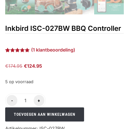
Inkbird ISC-027BW BBQ Controller
(
1
klantbeoordeling)
Gewaardeerd
1
5.00
op 5
Oorspronkelijke
Huidige
€
174.95
€
124.95
gebaseerd
op
prijs
prijs
klantbeoordeling
was:
is:
5 op voorraad
€174.95.
€124.95.
Inkbird
-
+
ISC-
027BW
TOEVOEGEN AAN WINKELWAGEN
BBQ
Artikelnummer:
ISC-027BW