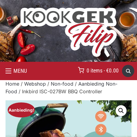
0 items -
€
0.00
MENU
Home
/
Webshop
/
Non-food
/
Aanbieding Non-
Food
/ Inkbird ISC-027BW BBQ Controller
Aanbieding!