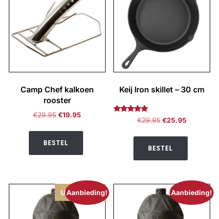
Camp Chef kalkoen
Keij Iron skillet – 30 cm
rooster
Oorspronkelijke
Huidige
€
29.95
€
19.95
Gewaardeerd
Oorspronkelijke
Huidige
€
29.95
€
25.95
5.00
prijs
prijs
prijs
prijs
uit 5
was:
is:
was:
is:
BESTEL
€29.95.
€19.95.
BESTEL
€29.95.
€25.95.
Uitverkocht
Aanbieding!
Aanbieding!