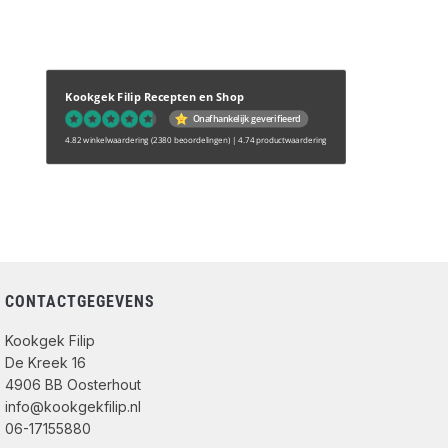
Kookgek Filip Recepten en Shop
Onafhankelijk geverifieerd
4.82 winkelwaardering
(2380 beoordelingen)
|
4.74 productwaardering
CONTACTGEGEVENS
Kookgek Filip
De Kreek 16
4906 BB Oosterhout
info@kookgekfilip.nl
06-17155880