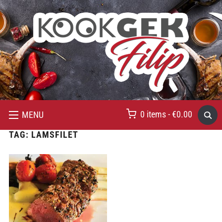
0 items -
€
0.00
MENU
TAG:
LAMSFILET