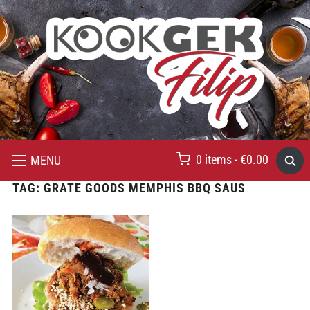
0 items -
€
0.00
MENU
TAG:
GRATE GOODS MEMPHIS BBQ SAUS