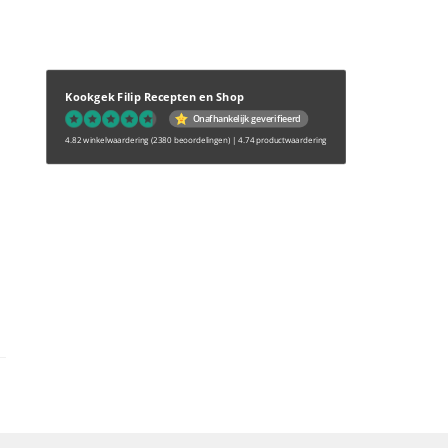
Kookgek Filip Recepten en Shop
Onafhankelijk geverifieerd
4.82 winkelwaardering
(2380 beoordelingen)
|
4.74 productwaardering