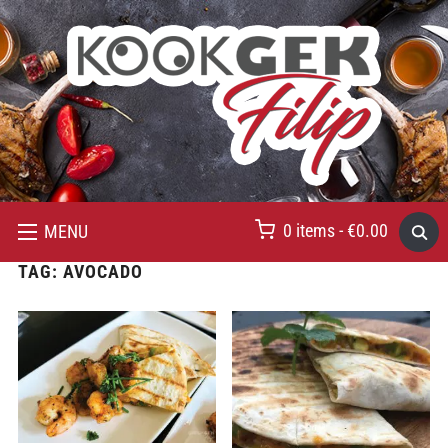
0 items -
€
0.00
MENU
TAG:
AVOCADO