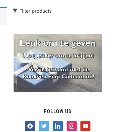
Filter products
CATEGORIES
Food
Drank
Non-food
FOLLOW US
facebook
twitter
linkedin
instagram
youtube