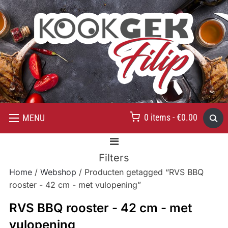
0 items -
€
0.00
MENU
Filters
Home
/
Webshop
/ Producten getagged “RVS BBQ
rooster - 42 cm - met vulopening”
RVS BBQ rooster - 42 cm - met
vulopening