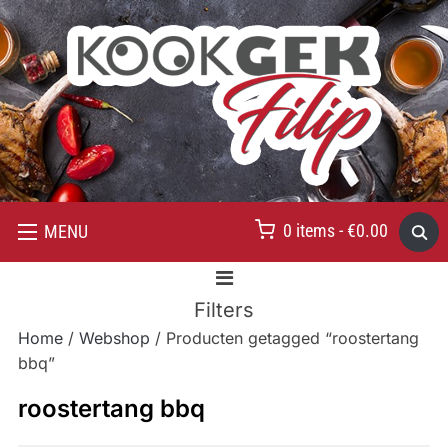
0 items -
€
0.00
MENU
Filters
Home
/
Webshop
/ Producten getagged “roostertang
bbq”
roostertang bbq