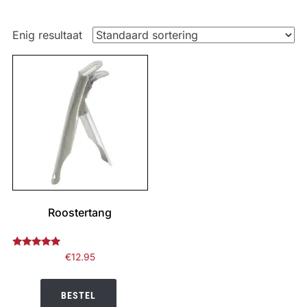
Enig resultaat
Roostertang
Gewaardeerd
€
12.95
5.00
uit 5
BESTEL