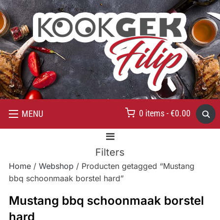
0 items -
€
0.00
MENU
Filters
Home
/
Webshop
/ Producten getagged “Mustang
bbq schoonmaak borstel hard”
Mustang bbq schoonmaak borstel
hard