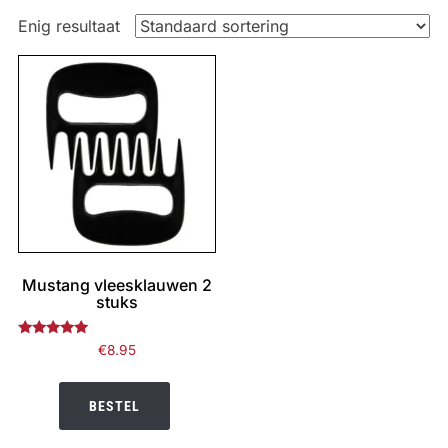
Enig resultaat
Mustang vleesklauwen 2
stuks
Gewaardeerd
€
8.95
5.00
uit 5
BESTEL