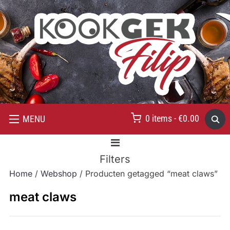
0 items -
€
0.00
MENU
Filters
Home
/
Webshop
/ Producten getagged “meat claws”
meat claws