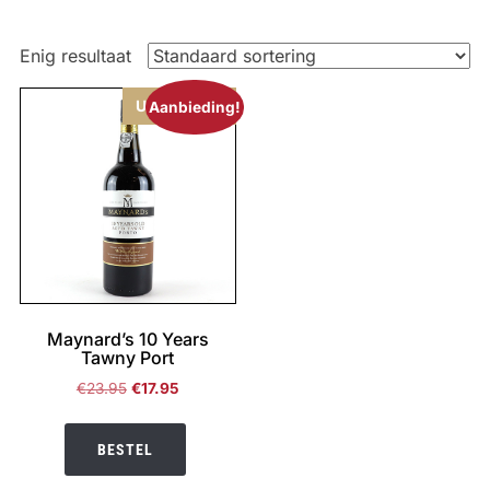
Enig resultaat
Uitverkocht
Aanbieding!
Maynard’s 10 Years
Tawny Port
Oorspronkelijke
Huidige
€
23.95
€
17.95
prijs
prijs
was:
is:
BESTEL
€23.95.
€17.95.