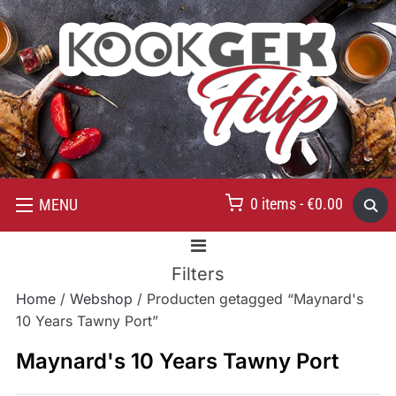
0 items -
€
0.00
MENU
Filters
Home
/
Webshop
/ Producten getagged “Maynard's
10 Years Tawny Port”
Maynard's 10 Years Tawny Port