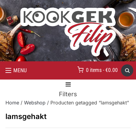
0 items -
€
0.00
MENU
Filters
Home
/
Webshop
/ Producten getagged “lamsgehakt”
lamsgehakt