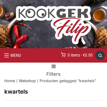
0 items -
€
0.00
MENU
Filters
Home
/
Webshop
/ Producten getagged “kwartels”
kwartels