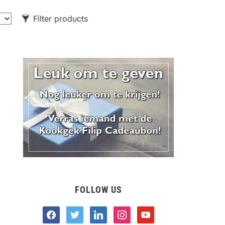
Filter products
CATEGORIES
Food
Drank
Non-food
FOLLOW US
facebook
twitter
linkedin
instagram
youtube