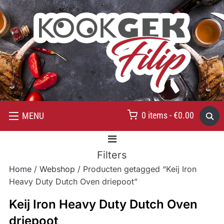
0 items -
€
0.00
MENU
Filters
Home
/
Webshop
/ Producten getagged “Keij Iron
Heavy Duty Dutch Oven driepoot”
Keij Iron Heavy Duty Dutch Oven
driepoot