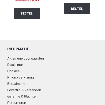
Oorspronkelijke
Huidige
prijs
prijs
€
48.95
€
39.95
5.00
prijs
prijs
was:
is:
uit 5
BESTEL
was:
is:
€39.95.
€35.95.
BESTEL
€48.95.
€39.95.
INFORMATIE
Algemene voorwaarden
Disclaimer
Cookies
Privacyverklaring
Betaalmethoden
Levertijd & verzenden
Garantie & Klachten
Retourneren