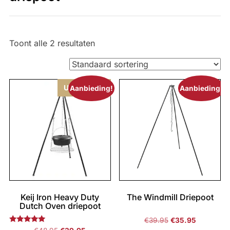
Toont alle 2 resultaten
Uitverkocht
Aanbieding!
Aanbieding!
Keij Iron Heavy Duty
The Windmill Driepoot
Dutch Oven driepoot
Oorspronkelijke
Huidige
€
39.95
€
35.95
Gewaardeerd