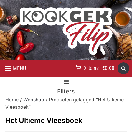
0 items -
€
0.00
MENU
Filters
Home
/
Webshop
/ Producten getagged “Het Ultieme
Vleesboek”
Het Ultieme Vleesboek