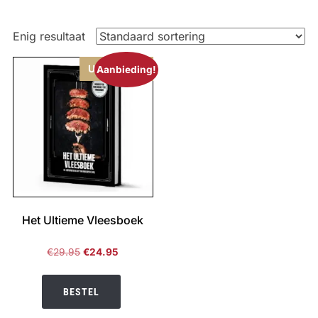
Enig resultaat
Uitverkocht
Aanbieding!
Het Ultieme Vleesboek
Oorspronkelijke
Huidige
€
29.95
€
24.95
prijs
prijs
was:
is:
BESTEL
€29.95.
€24.95.