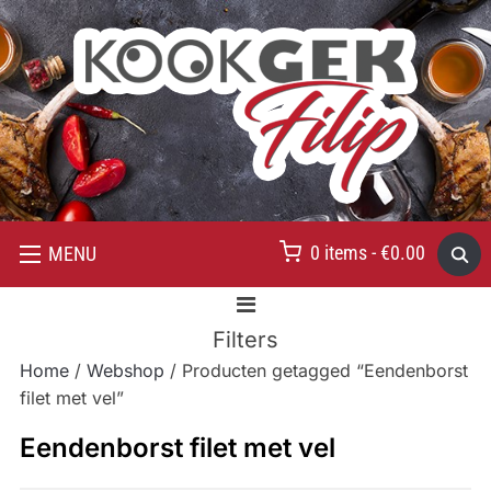
0 items -
€
0.00
MENU
Filters
Home
/
Webshop
/ Producten getagged “Eendenborst
filet met vel”
Eendenborst filet met vel